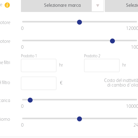
e
motore
0
1200
otore
0
10
Prodotto 1
Prodotto 2
 filtri
hr
hr
Costo del inattivit
 filtro
€
di cambio d'oli
carica
0
1000
giorno
0
2