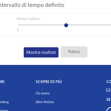
intervallo di tempo definito
Periodo definito
0
Pulisci
RI
SCOPRI DI PIÙ
CO
Chi siamo
SE
orking
Altre Notizie
zione