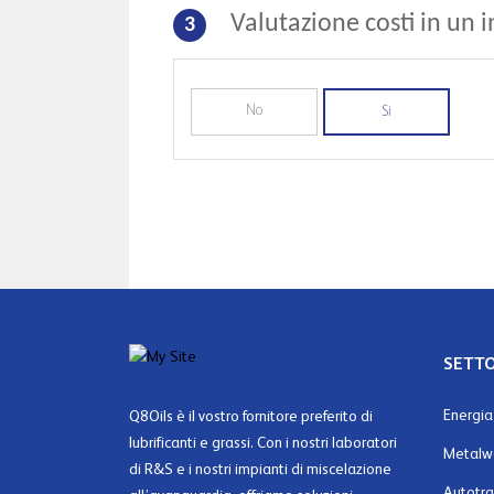
Valutazione costi in un 
3
No
Si
SETTO
Energia
Q8Oils è il vostro fornitore preferito di
lubrificanti e grassi. Con i nostri laboratori
Metalw
di R&S e i nostri impianti di miscelazione
Autotra