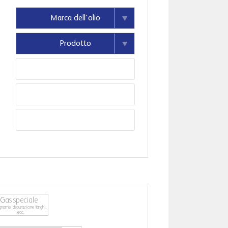
Gas speciale
gname, depurazione fanghi,
ecc.