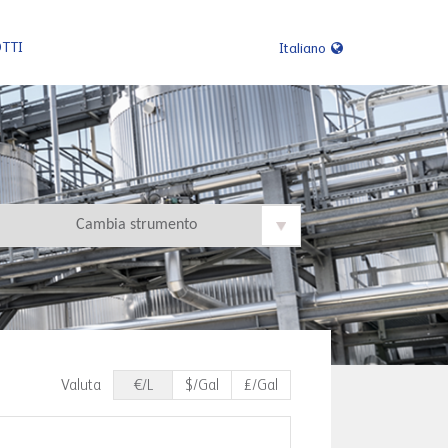
OTTI
Italiano
Valuta
€/L
$/Gal
£/Gal