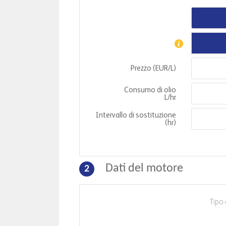
Prezzo (
EUR
/
L
)
Consumo di olio
L
/hr
Intervallo di sostituzione
(hr)
Dati del motore
2
Tipo 