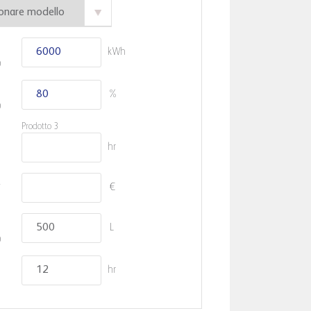
kWh
0
%
0
Prodotto 3
hr
à
€
o
L
0
hr
4