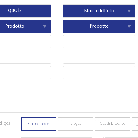
di gas
Biogas
Gas di Discarica
Gas naturale
Le