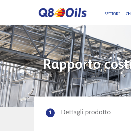
Skip
to
content
SETTORI
CH
Rapporto costi
Dettagli prodotto
1